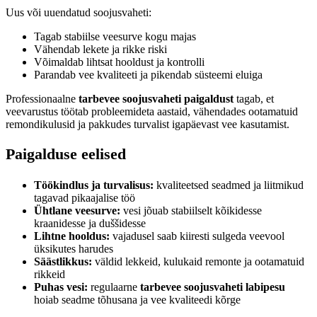
Uus või uuendatud soojusvaheti:
Tagab stabiilse veesurve kogu majas
Vähendab lekete ja rikke riski
Võimaldab lihtsat hooldust ja kontrolli
Parandab vee kvaliteeti ja pikendab süsteemi eluiga
Professionaalne
tarbevee soojusvaheti paigaldust
tagab, et
veevarustus töötab probleemideta aastaid, vähendades ootamatuid
remondikulusid ja pakkudes turvalist igapäevast vee kasutamist.
Paigalduse eelised
Töökindlus ja turvalisus:
kvaliteetsed seadmed ja liitmikud
tagavad pikaajalise töö
Ühtlane veesurve:
vesi jõuab stabiilselt kõikidesse
kraanidesse ja duššidesse
Lihtne hooldus:
vajadusel saab kiiresti sulgeda veevool
üksikutes harudes
Säästlikkus:
väldid lekkeid, kulukaid remonte ja ootamatuid
rikkeid
Puhas vesi:
regulaarne
tarbevee soojusvaheti labipesu
hoiab seadme tõhusana ja vee kvaliteedi kõrge