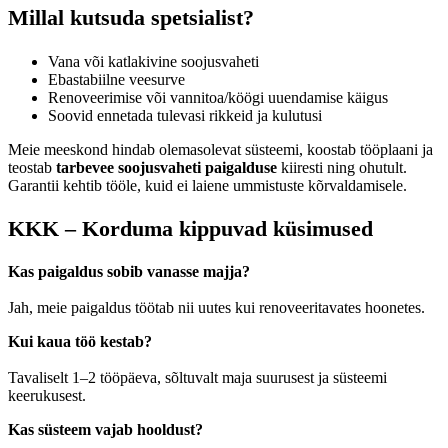
Millal kutsuda spetsialist?
Vana või katlakivine soojusvaheti
Ebastabiilne veesurve
Renoveerimise või vannitoa/köögi uuendamise käigus
Soovid ennetada tulevasi rikkeid ja kulutusi
Meie meeskond hindab olemasolevat süsteemi, koostab tööplaani ja
teostab
tarbevee soojusvaheti paigalduse
kiiresti ning ohutult.
Garantii kehtib tööle, kuid ei laiene ummistuste kõrvaldamisele.
KKK – Korduma kippuvad küsimused
Kas paigaldus sobib vanasse majja?
Jah, meie paigaldus töötab nii uutes kui renoveeritavates hoonetes.
Kui kaua töö kestab?
Tavaliselt 1–2 tööpäeva, sõltuvalt maja suurusest ja süsteemi
keerukusest.
Kas süsteem vajab hooldust?