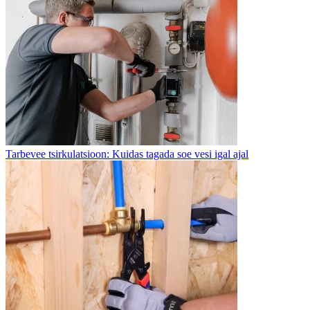
Tarbevee tsirkulatsioon: Kuidas tagada soe vesi igal ajal