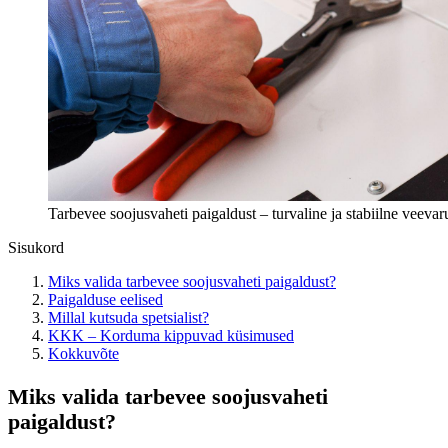
Tarbevee soojusvaheti paigaldust – turvaline ja stabiilne veeva
Sisukord
Miks valida tarbevee soojusvaheti paigaldust?
Paigalduse eelised
Millal kutsuda spetsialist?
KKK – Korduma kippuvad küsimused
Kokkuvõte
Miks valida tarbevee soojusvaheti
paigaldust?