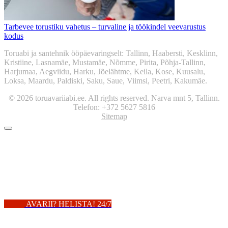
Tarbevee torustiku vahetus – turvaline ja töökindel veevarustus
kodus
Toruabi ja santehnik ööpäevaringselt: Tallinn, Haabersti, Kesklinn,
Kristiine, Lasnamäe, Mustamäe, Nõmme, Pirita, Põhja-Tallinn,
Harjumaa, Aegviidu, Harku, Jõelähtme, Keila, Kose, Kuusalu,
Loksa, Maardu, Paldiski, Saku, Saue, Viimsi, Peetri, Kakumäe.
© 2026 toruavariiabi.ee. All rights reserved. Narva mnt 5, Tallinn.
Telefon: +372 5627 5816
Sitemap
AVARII? HELISTA! 24/7