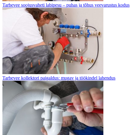
Tarbevee soojusvaheti labipesu – puhas ja tõhus veevarustus kodus
Tarbevee kollektori paigaldus: mugav ja töökindel lahendus