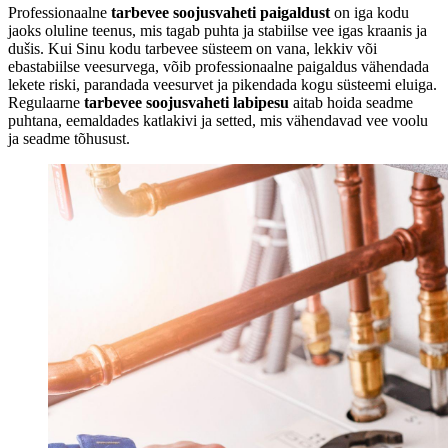
Professionaalne
tarbevee soojusvaheti paigaldust
on iga kodu
jaoks oluline teenus, mis tagab puhta ja stabiilse vee igas kraanis ja
dušis. Kui Sinu kodu tarbevee süsteem on vana, lekkiv või
ebastabiilse veesurvega, võib professionaalne paigaldus vähendada
lekete riski, parandada veesurvet ja pikendada kogu süsteemi eluiga.
Regulaarne
tarbevee soojusvaheti labipesu
aitab hoida seadme
puhtana, eemaldades katlakivi ja setted, mis vähendavad vee voolu
ja seadme tõhusust.