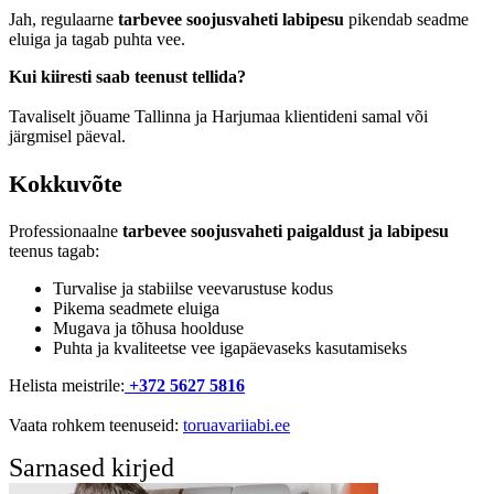
Jah, regulaarne
tarbevee soojusvaheti labipesu
pikendab seadme
eluiga ja tagab puhta vee.
Kui kiiresti saab teenust tellida?
Tavaliselt jõuame Tallinna ja Harjumaa klientideni samal või
järgmisel päeval.
Kokkuvõte
Professionaalne
tarbevee soojusvaheti paigaldust ja labipesu
teenus tagab:
Turvalise ja stabiilse veevarustuse kodus
Pikema seadmete eluiga
Mugava ja tõhusa hoolduse
Puhta ja kvaliteetse vee igapäevaseks kasutamiseks
Helista meistrile:
+372 5627 5816
Vaata rohkem teenuseid:
toruavariiabi.ee
Sarnased kirjed