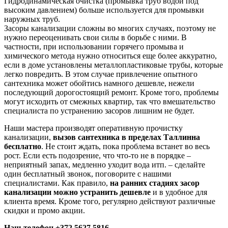
Гидродинамическая очистка (промывка труб водой под
высоким давлением) больше используется для промывки
наружных труб.
Засоры канализации сложны во многих случаях, поэтому не
нужно переоценивать свои силы в борьбе с ними. В
частности, при использовании горячего промыва и
химического метода нужно относиться еще более аккуратно,
если в доме установлены металлопластиковые трубы, которые
легко повредить. В этом случае привлечение опытного
сантехника может обойтись намного дешевле, нежели
последующий дорогостоящий ремонт. Кроме того, проблемы
могут исходить от смежных квартир, так что вмешательство
специалиста по устранению засоров лишним не будет.
Наши мастера производят оперативную прочистку
канализации,
вызов сантехника в пределах Таллинна
бесплатно
. Не стоит ждать, пока проблема встанет во весь
рост. Если есть подозрение, что что-то не в порядке –
неприятный запах, медленно уходит вода итп. – сделайте
один бесплатный звонок, поговорите с нашими
специалистами. Как правило,
на ранних стадиях засор
канализации можно устранить дешевле
и в удобное для
клиента время. Кроме того, регулярно действуют различные
скидки и промо акции.
Наш телефон +372 5627 5816