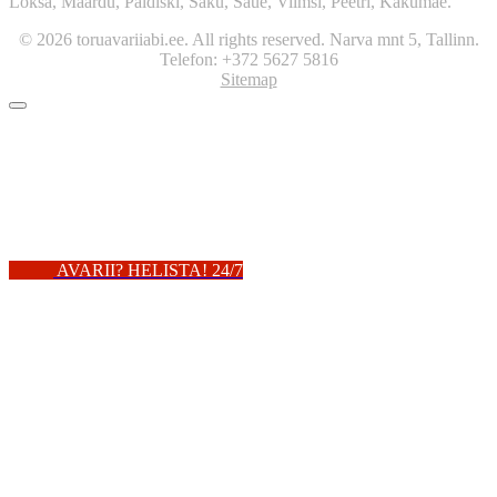
Loksa, Maardu, Paldiski, Saku, Saue, Viimsi, Peetri, Kakumäe.
© 2026 toruavariiabi.ee. All rights reserved. Narva mnt 5, Tallinn.
Telefon: +372 5627 5816
Sitemap
AVARII? HELISTA! 24/7