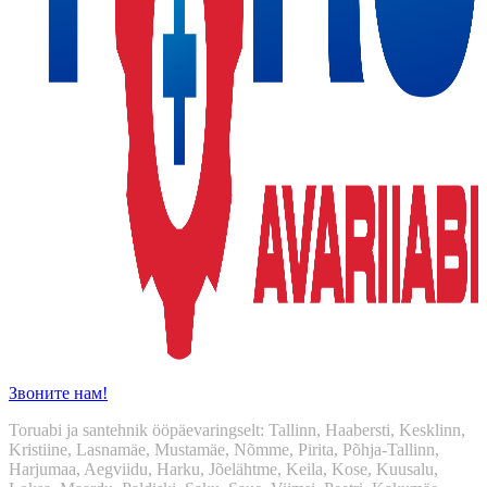
Звоните нам!
Toruabi ja santehnik ööpäevaringselt: Tallinn, Haabersti, Kesklinn,
Kristiine, Lasnamäe, Mustamäe, Nõmme, Pirita, Põhja-Tallinn,
Harjumaa, Aegviidu, Harku, Jõelähtme, Keila, Kose, Kuusalu,